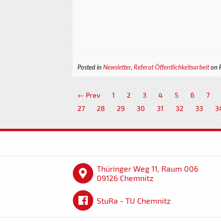
Posted in
Newsletter
,
Referat Öffentlichkeitsarbeit
on 
← Prev
1
2
3
4
5
6
7
27
28
29
30
31
32
33
3
Thüringer Weg 11, Raum 006
09126 Chemnitz
StuRa - TU Chemnitz