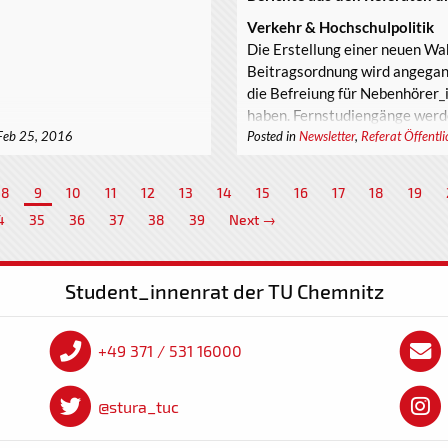
Verkehr & Hochschulpolitik
Die Erstellung einer neuen Wa
Beitragsordnung wird angegan
die Befreiung für Nebenhörer_i
haben. Fernstudiengänge werden
Feb 25, 2016
Posted in
Newsletter
,
Referat Öffentli
Antrag das Ticket nach wie vor 
§9 säschsHSFG.
8
9
10
11
12
13
14
15
16
17
18
19
4
35
36
37
38
39
Next →
Student_innenrat der TU Chemnitz
+49 371 / 531 16000
@stura_tuc