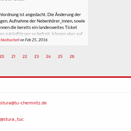
hlordnung ist angedacht. Die Änderung der
gen. Aufnahme der Nebenhörer_innen, sowie
nnen die bereits ein landesweites Ticket
 zukünftig per se befreit, können aber auf
chkeitsarbeit
on Feb 25, 2016
erhalten. Treffen mit Rektorat inhaltlich zu
20
21
22
23
24
25
26
stura@tu-chemnitz.de
@stura_tuc