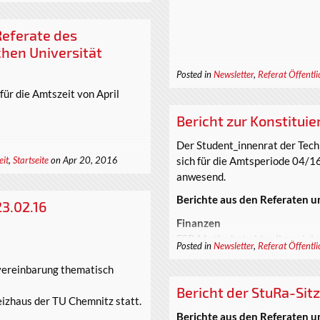
Referate des
hen Universität
Posted in
Newsletter
,
Referat Öffentli
ür die Amtszeit von April
Bericht zur Konstitui
Der Student_innenrat der Tech
sich für die Amtsperiode 04/16
eit
,
Startseite
on Apr 20, 2016
anwesend.
Berichte aus den Referaten u
3.02.16
Finanzen
FSR Mathe hat aktuell zu viele
Posted in
Newsletter
,
Referat Öffentli
keine Semestermittel geben
vereinbarung thematisch
SAP(SemesterAuftaktParty)Wec
Bericht der StuRa-Sit
eizhaus der TU Chemnitz statt.
Berichte aus den Referaten u