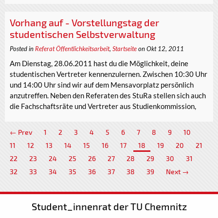
Vorhang auf - Vorstellungstag der
studentischen Selbstverwaltung
Posted in
Referat Öffentlichkeitsarbeit
,
Startseite
on Okt 12, 2011
Am Dienstag, 28.06.2011 hast du die Möglichkeit, deine
studentischen Vertreter kennenzulernen. Zwischen 10:30 Uhr
und 14:00 Uhr sind wir auf dem Mensavorplatz persönlich
anzutreffen. Neben den Referaten des StuRa stellen sich auch
die Fachschaftsräte und Vertreter aus Studienkommission,
← Prev
1
2
3
4
5
6
7
8
9
10
11
12
13
14
15
16
17
18
19
20
21
22
23
24
25
26
27
28
29
30
31
32
33
34
35
36
37
38
39
Next →
Student_innenrat der TU Chemnitz