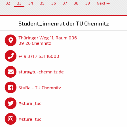
32
33
34
35
36
37
38
39
Next →
Student_innenrat der TU Chemnitz
Thüringer Weg 11, Raum 006
09126 Chemnitz
+49 371 / 531 16000
stura@tu-chemnitz.de
StuRa - TU Chemnitz
@stura_tuc
@stura_tuc