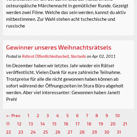
osteuropäische Märchennacht in gemütlicher Runde. Gezeigt
werden zwei Filme. Welche das sein werden, kannst du aktiv
mitbestimmen. Zur Wahl stehen acht tschechische und
russische
Gewinner unseres Weihnachtsrätsels
Posted in
Referat Öffentlichkeitsarbeit
,
Startseite
on Apr 02, 2011
Im Dezember haben wir letztes Jahr wieder ein Rätsel
veröffentlicht. Vielen Dank für eure zahlreiche Teilnahme.
Trostpreise für alle die nicht gewonnen haben können ab
sofort während der Öffnungszeiten im Stura Büro abgeholt
werden. Aber viel interessanter: Gewonnen haben Janett
Prehl
← Prev
1
2
3
4
5
6
7
8
9
10
11
12
13
14
15
16
17
18
19
20
21
22
23
24
25
26
27
28
29
30
31