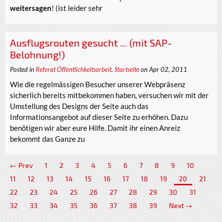
weitersagen
! (ist leider sehr
Ausflugsrouten gesucht ... (mit SAP-
Belohnung!)
Posted in
Referat Öffentlichkeitsarbeit
,
Startseite
on Apr 02, 2011
Wie die regelmässigen Besucher unserer Webpräsenz
sicherlich bereits mitbekommen haben, versuchen wir mit der
Umstellung des Designs der Seite auch das
Informationsangebot auf dieser Seite zu erhöhen. Dazu
benötigen wir aber eure Hilfe. Damit ihr einen Anreiz
bekommt das Ganze zu
← Prev
1
2
3
4
5
6
7
8
9
10
11
12
13
14
15
16
17
18
19
20
21
22
23
24
25
26
27
28
29
30
31
32
33
34
35
36
37
38
39
Next →