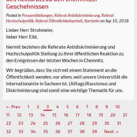
Geschehnissen
Posted in
Pressemitteilungen
,
Referat Antidiskriminierung
,
Referat
Hochschulpolitik
,
Referat Öffentlichkeitsarbeit
,
Startseite
on Sep 10, 2018
Lieber Herr Strohmeier,
lieber Herr Eibl,
hiermit beziehen die Referate Antidiskriminierung und
Hochschulpolitik Stellung zu Ihrer öffentlichen Reaktion zu
den Ereignissen der letzten Wochen in Chemnitz.
Wir begrüßen, dass Sie sich mit einem Statement an die
Öffentlichkeit wenden, vor allem, weil unsere Universität die
internationalste in Sachsen ist. (Alltags)Rassismus und
Diskriminierung sind somit eine wichtige Thematik für uns.
← Prev
1
2
3
4
5
6
7
8
9
10
11
12
13
14
15
16
17
18
19
20
21
22
23
24
25
26
27
28
29
30
31
32
33
34
35
36
37
38
39
Next →