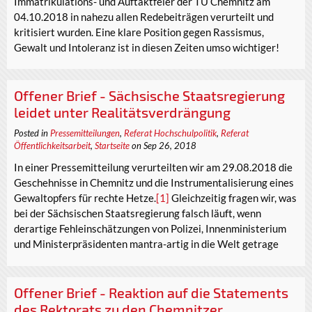
Immatrikulations- und Auftaktfeier der TU Chemnitz am
04.10.2018 in nahezu allen Redebeiträgen verurteilt und
kritisiert wurden. Eine klare Position gegen Rassismus,
Gewalt und Intoleranz ist in diesen Zeiten umso wichtiger!
Offener Brief - Sächsische Staatsregierung
leidet unter Realitätsverdrängung
Posted in
Pressemitteilungen
,
Referat Hochschulpolitik
,
Referat
Öffentlichkeitsarbeit
,
Startseite
on Sep 26, 2018
In einer Pressemitteilung verurteilten wir am 29.08.2018 die
Geschehnisse in Chemnitz und die Instrumentalisierung eines
Gewaltopfers für rechte Hetze.
[1]
Gleichzeitig fragen wir, was
bei der Sächsischen Staatsregierung falsch läuft, wenn
derartige Fehleinschätzungen von Polizei, Innenministerium
und Ministerpräsidenten mantra-artig in die Welt getrage
Offener Brief - Reaktion auf die Statements
des Rektorats zu den Chemnitzer