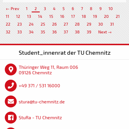
← Prev
1
2
3
4
5
6
7
8
9
10
11
12
13
14
15
16
17
18
19
20
21
22
23
24
25
26
27
28
29
30
31
32
33
34
35
36
37
38
39
Next →
Student_innenrat der TU Chemnitz
Thüringer Weg 11, Raum 006
09126 Chemnitz
+49 371 / 531 16000
stura@tu-chemnitz.de
StuRa - TU Chemnitz