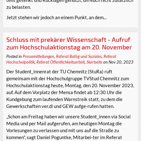
teils gesenkt und Rücklagen genutzt, um euch nicht zusätzlich
zu belasten.
Jetzt stehen wir jedoch an einem Punkt, an dem...
Schluss mit prekärer Wissenschaft - Aufruf
zum Hochschulaktionstag am 20. November
Posted in
Pressemitteilungen
,
Referat Bafög und Soziales
,
Referat
Hochschulpolitik
,
Referat Öffentlichkeitsarbeit
,
Startseite
on Nov 20, 2023
Der Student_innenrat der TU Chemnitz (StuRa) ruft
gemeinsam mit der Hochschulgruppe TVStud Chemnitz zum
Hochschulaktionstag heute, Montag, den 20. November 2023,
auf. Auf dem Vorplatz der Mensa findet ab 12:30 Uhr die
Kundgebung zum laufenden Warnstreik statt, zu dem die
Gewerkschaften ver.di und GEW aufge-rufen hatten.
„Schon am Freitag haben wir unsere Student_innen via Social
Media und per Mail aufgerufen, am heutigen Montag die
Vorlesungen zu verlassen und mit uns auf die Straße zu
kommen", sagt Daniel Poguntke, Mitarbei-ter im Referat