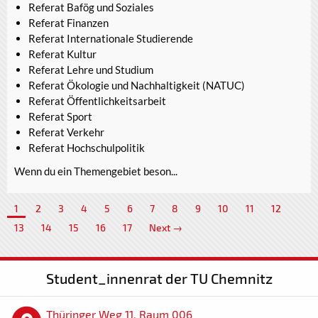
Referat Bafög und Soziales
Referat Finanzen
Referat Internationale Studierende
Referat Kultur
Referat Lehre und Studium
Referat Ökologie und Nachhaltigkeit (NATUC)
Referat Öffentlichkeitsarbeit
Referat Sport
Referat Verkehr
Referat Hochschulpolitik
Wenn du ein Themengebiet beson...
1
2
3
4
5
6
7
8
9
10
11
12
13
14
15
16
17
Next →
Student_innenrat der TU Chemnitz
Thüringer Weg 11, Raum 006