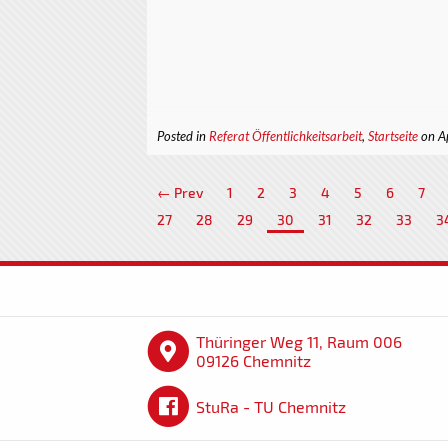
Posted in
Referat Öffentlichkeitsarbeit
,
Startseite
on A
← Prev
1
2
3
4
5
6
7
27
28
29
30
31
32
33
3
Thüringer Weg 11, Raum 006
09126 Chemnitz
StuRa - TU Chemnitz