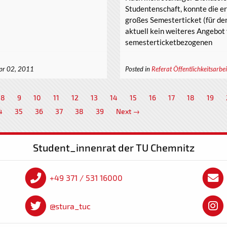
Studentenschaft, konnte die er
großes Semesterticket (für d
aktuell kein weiteres Angebot 
semesterticketbezogenen
pr 02, 2011
Posted in
Referat Öffentlichkeitsarbei
8
9
10
11
12
13
14
15
16
17
18
19
4
35
36
37
38
39
Next →
Student_innenrat der TU Chemnitz
+49 371 / 531 16000
@stura_tuc