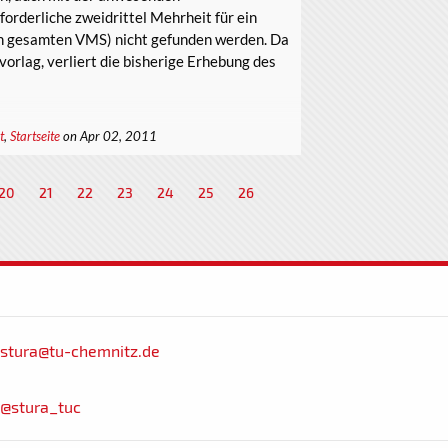
forderliche zweidrittel Mehrheit für ein
en gesamten VMS) nicht gefunden werden. Da
vorlag, verliert die bisherige Erhebung des
t
,
Startseite
on Apr 02, 2011
20
21
22
23
24
25
26
stura@tu-chemnitz.de
@stura_tuc