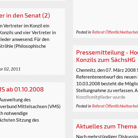
r in den Senat (2)
 Vertreter im Konzil ein
onzils und vier Vertreter in
Posted in
Referat Öffentlichkeitsarbei
lieder anwesend. Für den
Ströhle (Philosophische
Pressemitteilung - Ho
Konzils zum SächsHG
pr 02, 2011
Chemnitz, den 07. März 2008 S
Referentenentwurf des neuen 
10.03.2008 besteht die Mögli
S ab 01.10.2008
Stellungnahme zu verfassen. A
Konzilsmitglieder wurde
 Ausweitung des
sverbund Mittelsachsen (VMS)
Posted in
Referat Öffentlichkeitsarbei
och notwendige
ächsten Sitzung des
Aktuelles zum Thema 
Nach mehrstündiger Diskussio