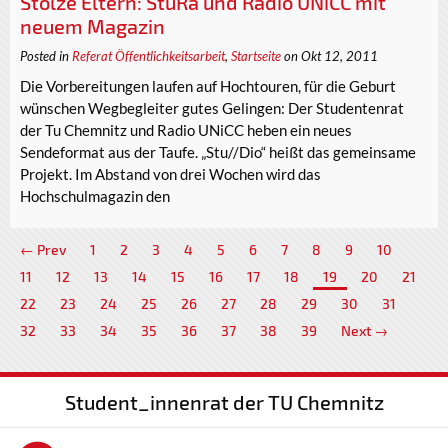
Stolze Eltern: StuRa und Radio UNiCC mit
neuem Magazin
Posted in
Referat Öffentlichkeitsarbeit
,
Startseite
on Okt 12, 2011
Die Vorbereitungen laufen auf Hochtouren, für die Geburt
wünschen Wegbegleiter gutes Gelingen: Der Studentenrat
der Tu Chemnitz und Radio UNiCC heben ein neues
Sendeformat aus der Taufe. „Stu//Dio“ heißt das gemeinsame
Projekt. Im Abstand von drei Wochen wird das
Hochschulmagazin den
← Prev
1
2
3
4
5
6
7
8
9
10
11
12
13
14
15
16
17
18
19
20
21
22
23
24
25
26
27
28
29
30
31
32
33
34
35
36
37
38
39
Next →
Student_innenrat der TU Chemnitz