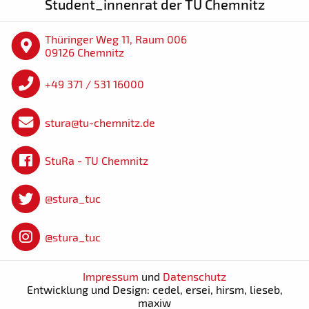
Student_innenrat der TU Chemnitz
Thüringer Weg 11, Raum 006
09126 Chemnitz
+49 371 / 531 16000
stura@tu-chemnitz.de
StuRa - TU Chemnitz
@stura_tuc
@stura_tuc
Impressum
und
Datenschutz
Entwicklung und Design: cedel, ersei, hirsm, lieseb,
maxiw