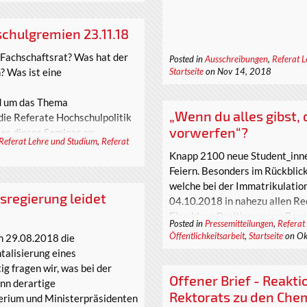
chulgremien 23.11.18
 Fachschaftsrat? Was hat der
Posted in
Ausschreibungen
,
Referat 
? Was ist eine
Startseite
on Nov 14, 2018
nd um das Thema
„Wenn du alles gibst, 
die Referate Hochschulpolitik
vorwerfen“?
es dieses Seminar an.
Referat Lehre und Studium
,
Referat
Knapp 2100 neue Student_innen
Feiern. Besonders im Rückblic
welche bei der Immatrikulatio
tsregierung leidet
04.10.2018 in nahezu allen Red
Eine klare Position gegen Rass
Posted in
Pressemitteilungen
,
Referat
Zeiten umso wichtiger!
Öffentlichkeitsarbeit
,
Startseite
on Ok
am 29.08.2018 die
talisierung eines
ig fragen wir, was bei der
Offener Brief - Reakt
enn derartige
Rektorats zu den Che
terium und Ministerpräsidenten