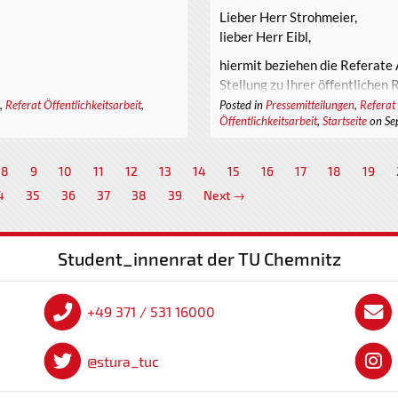
Lieber Herr Strohmeier,
lieber Herr Eibl,
hiermit beziehen die Referate 
Stellung zu Ihrer öffentlichen 
Wochen in Chemnitz.
,
Referat Öffentlichkeitsarbeit
,
Posted in
Pressemitteilungen
,
Referat
Öffentlichkeitsarbeit
,
Startseite
on Se
Wir begrüßen, dass Sie sich mi
wenden, vor allem, weil unsere
8
9
10
11
12
13
14
15
16
17
18
19
ist. (Alltags)Rassismus und Di
Thematik für uns.
4
35
36
37
38
39
Next →
Student_innenrat der TU Chemnitz
+49 371 / 531 16000
@stura_tuc