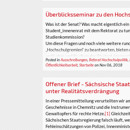
Überblicksseminar zu den Hochs
Was ist der Senat? Was macht eigentlich ein
Student_innenenrat mit dem Rektorat zu tun
Studienkommission?
Um diese Fragen und noch viele weitere ru
„Hochschulgremien“ zu beantworten, bieten 
und Lehre und Studium des Student_innenrat
Posted in
Ausschreibungen
,
Referat Hochschulpolitik
,
Öffentlichkeitsarbeit
,
Startseite
on Nov 06, 2018
Offener Brief - Sächsische Staa
unter Realitätsverdrängung
In einer Pressemitteilung verurteilten wir 
Geschehnisse in Chemnitz und die Instrumen
Gewaltopfers für rechte Hetze.
[1]
Gleichzeit
Sächsischen Staatsregierung falsch läuft, w
Fehleinschätzungen von Polizei, Innenminis