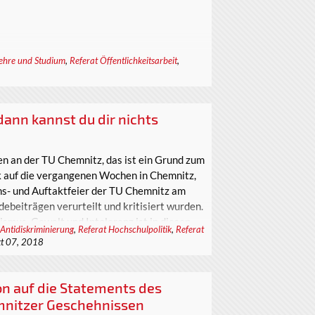
Lehre und Studium
,
Referat Öffentlichkeitsarbeit
,
dann kannst du dir nichts
 an der TU Chemnitz, das ist ein Grund zum
k auf die vergangenen Wochen in Chemnitz,
ns- und Auftaktfeier der TU Chemnitz am
ebeiträgen verurteilt und kritisiert wurden.
ismus, Gewalt und Intoleranz ist in diesen
 Antidiskriminierung
,
Referat Hochschulpolitik
,
Referat
t 07, 2018
ion auf die Statements des
mnitzer Geschehnissen