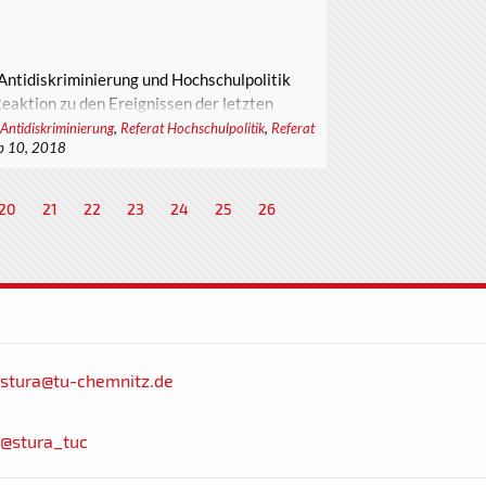
Antidiskriminierung und Hochschulpolitik
Reaktion zu den Ereignissen der letzten
 Antidiskriminierung
,
Referat Hochschulpolitik
,
Referat
p 10, 2018
t einem Statement an die Öffentlichkeit
 Universität die internationalste in Sachsen
20
21
22
23
24
25
26
skriminierung sind somit eine wichtige
stura@tu-chemnitz.de
@stura_tuc