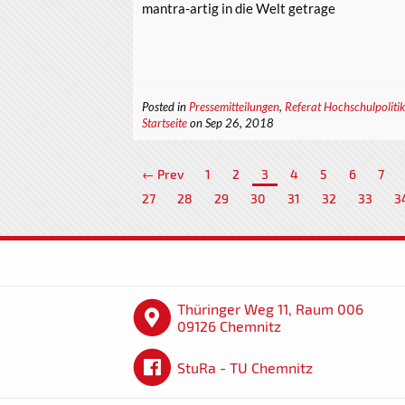
mantra-artig in die Welt getrage
Posted in
Pressemitteilungen
,
Referat Hochschulpolitik
Startseite
on Sep 26, 2018
← Prev
1
2
3
4
5
6
7
27
28
29
30
31
32
33
3
Thüringer Weg 11, Raum 006
09126 Chemnitz
StuRa - TU Chemnitz