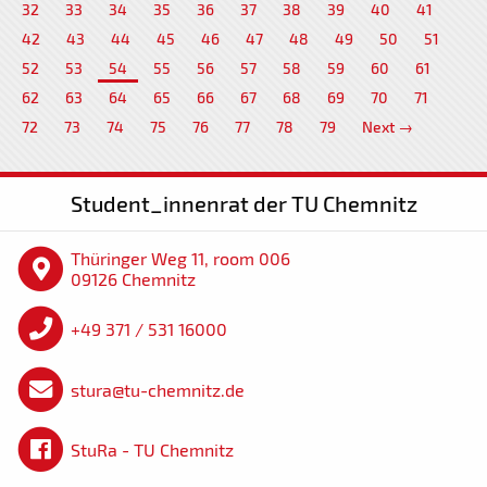
32
33
34
35
36
37
38
39
40
41
42
43
44
45
46
47
48
49
50
51
52
53
54
55
56
57
58
59
60
61
62
63
64
65
66
67
68
69
70
71
72
73
74
75
76
77
78
79
Next →
Student_innenrat der TU Chemnitz
Thüringer Weg 11, room 006
09126 Chemnitz
+49 371 / 531 16000
stura@tu-chemnitz.de
StuRa - TU Chemnitz