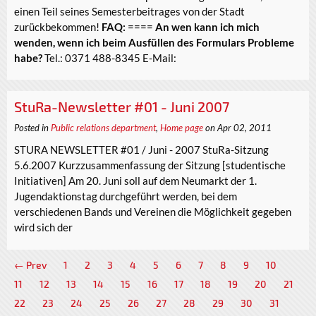
einen Teil seines Semesterbeitrages von der Stadt
zurückbekommen!
FAQ:
====
An wen kann ich mich
wenden, wenn ich beim Ausfüllen des Formulars Probleme
habe?
Tel.: 0371 488-8345 E-Mail:
StuRa-Newsletter #01 - Juni 2007
Posted in
Public relations department
,
Home page
on Apr 02, 2011
STURA NEWSLETTER #01 / Juni - 2007 StuRa-Sitzung
5.6.2007 Kurzzusammenfassung der Sitzung [studentische
Initiativen] Am 20. Juni soll auf dem Neumarkt der 1.
Jugendaktionstag durchgeführt werden, bei dem
verschiedenen Bands und Vereinen die Möglichkeit gegeben
wird sich der
← Prev
1
2
3
4
5
6
7
8
9
10
11
12
13
14
15
16
17
18
19
20
21
22
23
24
25
26
27
28
29
30
31