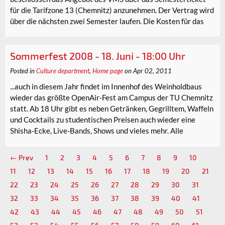
für die Tarifzone 13 (Chemnitz) anzunehmen. Der Vertrag wird
über die nächsten zwei Semester laufen. Die Kosten für das
Sommerfest 2008 - 18. Juni - 18:00 Uhr
Posted in
Culture department
,
Home page
on Apr 02, 2011
...auch in diesem Jahr findet im Innenhof des Weinholdbaus
wieder das größte OpenAir-Fest am Campus der TU Chemnitz
statt. Ab 18 Uhr gibt es neben Getränken, Gegrilltem, Waffeln
und Cocktails zu studentischen Preisen auch wieder eine
Shisha-Ecke, Live-Bands, Shows und vieles mehr. Alle
← Prev
1
2
3
4
5
6
7
8
9
10
11
12
13
14
15
16
17
18
19
20
21
22
23
24
25
26
27
28
29
30
31
32
33
34
35
36
37
38
39
40
41
42
43
44
45
46
47
48
49
50
51