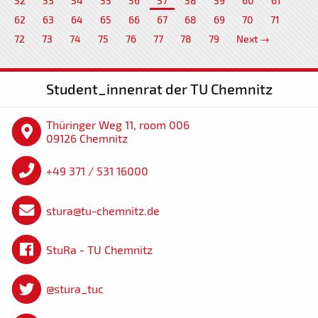
52
53
54
55
56
57
58
59
60
61
62
63
64
65
66
67
68
69
70
71
72
73
74
75
76
77
78
79
Next →
Student_innenrat der TU Chemnitz
Thüringer Weg 11, room 006
09126 Chemnitz
+49 371 / 531 16000
stura@tu-chemnitz.de
StuRa - TU Chemnitz
@stura_tuc