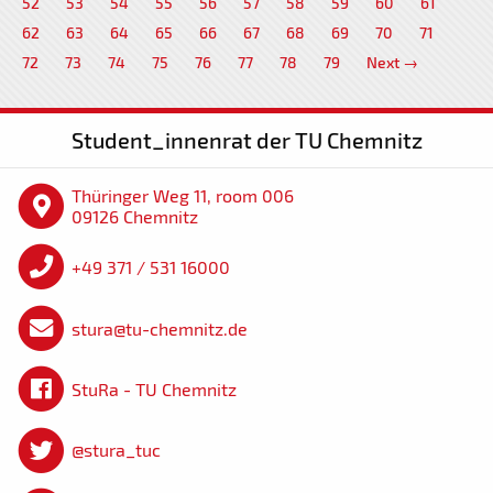
52
53
54
55
56
57
58
59
60
61
62
63
64
65
66
67
68
69
70
71
72
73
74
75
76
77
78
79
Next →
Student_innenrat der TU Chemnitz
Thüringer Weg 11, room 006
09126 Chemnitz
+49 371 / 531 16000
stura@tu-chemnitz.de
StuRa - TU Chemnitz
@stura_tuc