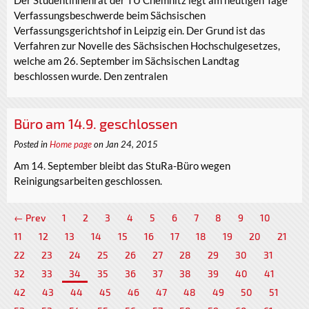
Verfassungsbeschwerde beim Sächsischen
Verfassungsgerichtshof in Leipzig ein. Der Grund ist das
Verfahren zur Novelle des Sächsischen Hochschulgesetzes,
welche am 26. September im Sächsischen Landtag
beschlossen wurde. Den zentralen
Büro am 14.9. geschlossen
Posted in
Home page
on Jan 24, 2015
Am 14. September bleibt das StuRa-Büro wegen
Reinigungsarbeiten geschlossen.
← Prev
1
2
3
4
5
6
7
8
9
10
11
12
13
14
15
16
17
18
19
20
21
22
23
24
25
26
27
28
29
30
31
32
33
34
35
36
37
38
39
40
41
42
43
44
45
46
47
48
49
50
51