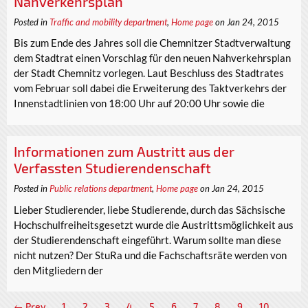
Nahverkehrsplan
Posted in
Traffic and mobility department
,
Home page
on Jan 24, 2015
Bis zum Ende des Jahres soll die Chemnitzer Stadtverwaltung
dem Stadtrat einen Vorschlag für den neuen Nahverkehrsplan
der Stadt Chemnitz vorlegen. Laut Beschluss des Stadtrates
vom Februar soll dabei die Erweiterung des Taktverkehrs der
Innenstadtlinien von 18:00 Uhr auf 20:00 Uhr sowie die
Informationen zum Austritt aus der
Verfassten Studierendenschaft
Posted in
Public relations department
,
Home page
on Jan 24, 2015
Lieber Studierender, liebe Studierende, durch das Sächsische
Hochschulfreiheitsgesetzt wurde die Austrittsmöglichkeit aus
der Studierendenschaft eingeführt. Warum sollte man diese
nicht nutzen? Der StuRa und die Fachschaftsräte werden von
den Mitgliedern der
← Prev
1
2
3
4
5
6
7
8
9
10