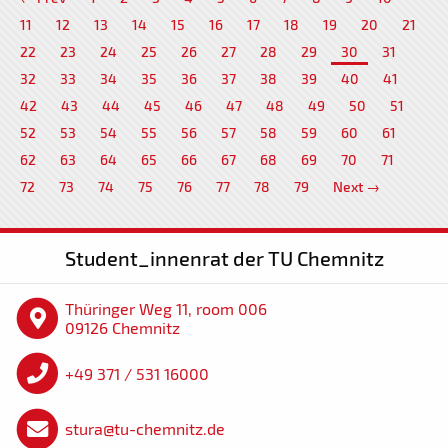
11
12
13
14
15
16
17
18
19
20
21
22
23
24
25
26
27
28
29
30
31
32
33
34
35
36
37
38
39
40
41
42
43
44
45
46
47
48
49
50
51
52
53
54
55
56
57
58
59
60
61
62
63
64
65
66
67
68
69
70
71
72
73
74
75
76
77
78
79
Next →
Student_innenrat der TU Chemnitz
Thüringer Weg 11, room 006
09126 Chemnitz
+49 371 / 531 16000
stura@tu-chemnitz.de