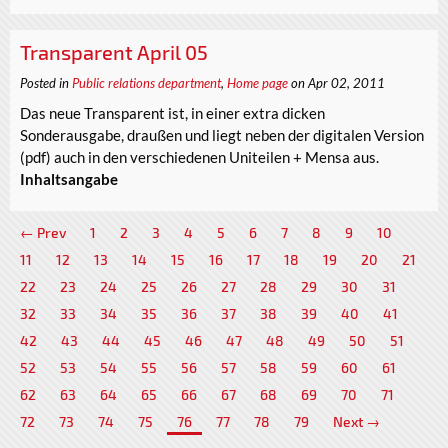
Transparent April 05
Posted in
Public relations department
,
Home page
on Apr 02, 2011
Das neue Transparent ist, in einer extra dicken
Sonderausgabe, draußen und liegt neben der digitalen Version
(pdf) auch in den verschiedenen Uniteilen + Mensa aus.
Inhaltsangabe
← Prev
1
2
3
4
5
6
7
8
9
10
11
12
13
14
15
16
17
18
19
20
21
22
23
24
25
26
27
28
29
30
31
32
33
34
35
36
37
38
39
40
41
42
43
44
45
46
47
48
49
50
51
52
53
54
55
56
57
58
59
60
61
62
63
64
65
66
67
68
69
70
71
72
73
74
75
76
77
78
79
Next →