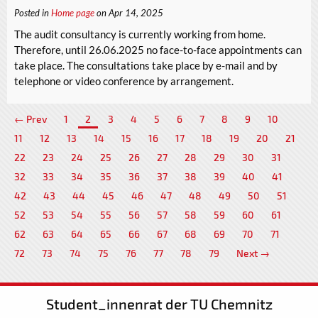
Posted in
Home page
on Apr 14, 2025
The audit consultancy is currently working from home.
Therefore, until 26.06.2025 no face-to-face appointments can
take place. The consultations take place by e-mail and by
telephone or video conference by arrangement.
← Prev
1
2
3
4
5
6
7
8
9
10
11
12
13
14
15
16
17
18
19
20
21
22
23
24
25
26
27
28
29
30
31
32
33
34
35
36
37
38
39
40
41
42
43
44
45
46
47
48
49
50
51
52
53
54
55
56
57
58
59
60
61
62
63
64
65
66
67
68
69
70
71
72
73
74
75
76
77
78
79
Next →
Student_innenrat der TU Chemnitz