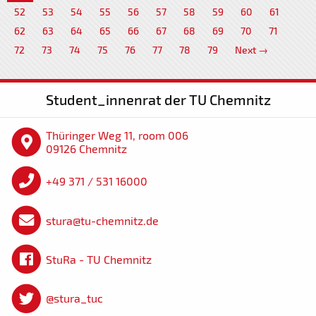
52
53
54
55
56
57
58
59
60
61
62
63
64
65
66
67
68
69
70
71
72
73
74
75
76
77
78
79
Next →
Student_innenrat der TU Chemnitz
Thüringer Weg 11, room 006
09126 Chemnitz
+49 371 / 531 16000
stura@tu-chemnitz.de
StuRa - TU Chemnitz
@stura_tuc