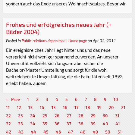
sondern auch das Ende unseres Weihnachtsquizes. Bevor wir
Frohes und erfolgreiches neues Jahr (+
Bilder 2004)
Posted in
Public relations department
,
Home page
on Apr 02, 2011
Ein ereignisreiches Jahr liegt hinter uns und das neue
verspricht nicht weniger spannend zu werden. An unserer
Universität vollzieht sich langsam aber sicher die
Bachelor/Master Umstellung und sorgt für die wohl
weitreichenste Umgestaltung, die die Fakultäten seit 1993
erlebt haben. Zudem
← Prev
1
2
3
4
5
6
7
8
9
10
11
12
13
14
15
16
17
18
19
20
21
22
23
24
25
26
27
28
29
30
31
32
33
34
35
36
37
38
39
40
41
42
43
44
45
46
47
48
49
50
51