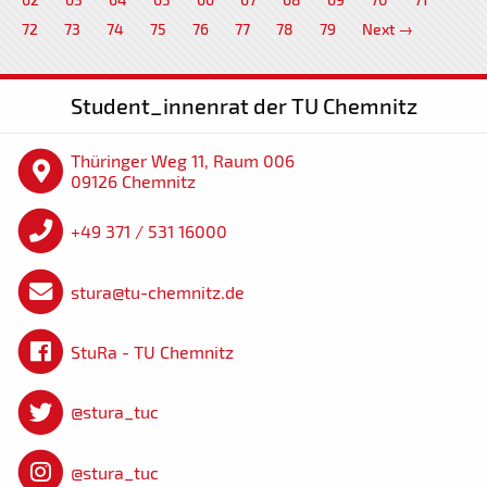
72
73
74
75
76
77
78
79
Next →
Student_innenrat der TU Chemnitz
Thüringer Weg 11, Raum 006
09126 Chemnitz
+49 371 / 531 16000
stura@tu-chemnitz.de
StuRa - TU Chemnitz
@stura_tuc
@stura_tuc