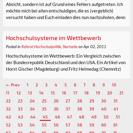
Absicht, sondern ist auf Grund eines Fehlers aufgetreten. Ich
möchte mich bei allen entschuldigen, die es (vergeblich)
versucht haben und Euch einladen dies nun nachzuholen, denn
Hochschulsysteme im Wettbewerb
Posted in
Referat Hochschulpolitik
,
Startseite
on Apr 02, 2011
Hochschulsysteme im Wettbewerb: Ein Vergleich zwischen
der Bundesrepublik Deutschland und den USA. Ein Artikel von
Horst Gischer (Magdeburg) und Fritz Helmedag (Chemnitz)
← Prev
1
2
3
4
5
6
7
8
9
10
11
12
13
14
15
16
17
18
19
20
21
22
23
24
25
26
27
28
29
30
31
32
33
34
35
36
37
38
39
40
41
42
43
44
45
46
47
48
49
50
51
52
53
54
55
56
57
58
59
60
61
62
63
64
65
66
67
68
69
70
71