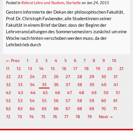
Posted in
Referat Lehre und Studium
,
Startseite
on Jan 24, 2015
Gestern informierte der Dekan der philosophischen Fakultät,
Prof. Dr. Christoph Fasbender, alle Studentinnen seiner
Fakultät in einem Brief darüber, dass der Beginn der
Lehrveranstaltungen des Sommersemesters zunächst um eine
Woche nach hinten verschoben werden muss, da der
Lehrbetrieb durch
← Prev
1
2
3
4
5
6
7
8
9
10
11
12
13
14
15
16
17
18
19
20
21
22
23
24
25
26
27
28
29
30
31
32
33
34
35
36
37
38
39
40
41
42
43
44
45
46
47
48
49
50
51
52
53
54
55
56
57
58
59
60
61
62
63
64
65
66
67
68
69
70
71
72
73
74
75
76
77
78
79
Next →