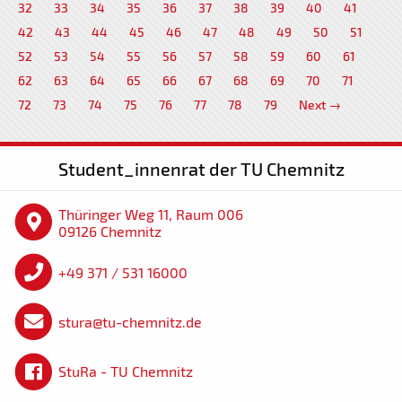
32
33
34
35
36
37
38
39
40
41
42
43
44
45
46
47
48
49
50
51
52
53
54
55
56
57
58
59
60
61
62
63
64
65
66
67
68
69
70
71
72
73
74
75
76
77
78
79
Next →
Student_innenrat der TU Chemnitz
Thüringer Weg 11, Raum 006
09126 Chemnitz
+49 371 / 531 16000
stura@tu-chemnitz.de
StuRa - TU Chemnitz