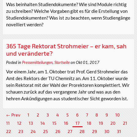
Was beinhalten Studiendokumente? Wie sind Module richtig
zu schreiben? Welche Vorgaben gibt es für die Erstellung von
Studiendokumenten? Was ist zu beachten, wenn Studiengänge
novelliert werden?
365 Tage Rektorat Strohmeier – er kam, sah
und veränderte?
Posted in
Pressemitteilungen
,
Startseite
on Okt 01, 2017
Vor einem Jahr, am 1. Oktober trat Prof. Gerd Strohmeier das
Amt des Rektors der TU Chemnitz an. Am 11. Oktober wurde
sein Rektorat mit der Wahl der Prorektoren komplettiert. Wir
schauen zurück auf das vergangene Jahr und was aus den
hehren Ankündigungen aus studentischer Sicht geworden ist.
← Prev
1
2
3
4
5
6
7
8
9
10
11
12
13
14
15
16
17
18
19
20
21
22
23
24
25
26
27
28
29
30
31