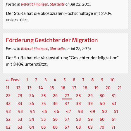
Posted in
Referat Finanzen
,
Startseite
on Jul 22, 2015
Der StuRa hat die ökosozialen Hochschultage mit 270€
unterstützt.
Förderung Gesichter der Migration
Posted in
Referat Finanzen
,
Startseite
on Jul 22, 2015
Der StuRa hat die Veranstaltung "Gesichter der Migration"
mit 340€ unterstützt.
← Prev
1
2
3
4
5
6
7
8
9
10
11
12
13
14
15
16
17
18
19
20
21
22
23
24
25
26
27
28
29
30
31
32
33
34
35
36
37
38
39
40
41
42
43
44
45
46
47
48
49
50
51
52
53
54
55
56
57
58
59
60
61
62
63
64
65
66
67
68
69
70
71