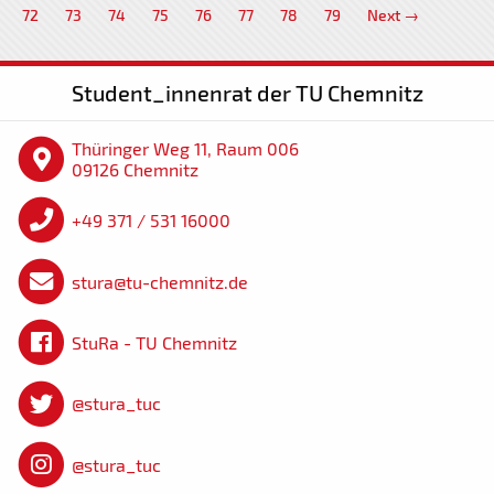
72
73
74
75
76
77
78
79
Next →
Student_innenrat der TU Chemnitz
Thüringer Weg 11, Raum 006
09126 Chemnitz
+49 371 / 531 16000
stura@tu-chemnitz.de
StuRa - TU Chemnitz
@stura_tuc
@stura_tuc