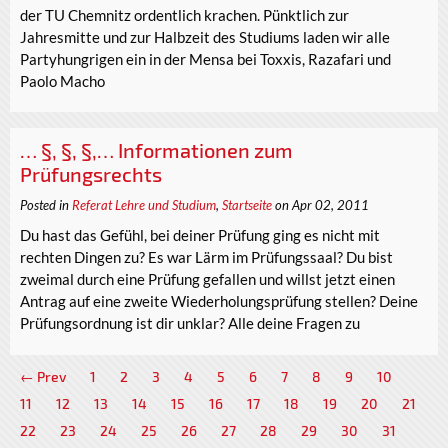
der TU Chemnitz ordentlich krachen. Pünktlich zur
Jahresmitte und zur Halbzeit des Studiums laden wir alle
Partyhungrigen ein in der Mensa bei Toxxis, Razafari und
Paolo Macho
… §, §, §,… Informationen zum
Prüfungsrechts
Posted in
Referat Lehre und Studium
,
Startseite
on Apr 02, 2011
Du hast das Gefühl, bei deiner Prüfung ging es nicht mit
rechten Dingen zu? Es war Lärm im Prüfungssaal? Du bist
zweimal durch eine Prüfung gefallen und willst jetzt einen
Antrag auf eine zweite Wiederholungsprüfung stellen? Deine
Prüfungsordnung ist dir unklar? Alle deine Fragen zu
← Prev
1
2
3
4
5
6
7
8
9
10
11
12
13
14
15
16
17
18
19
20
21
22
23
24
25
26
27
28
29
30
31