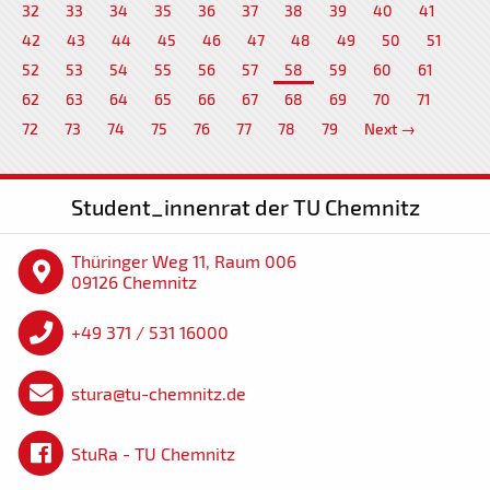
32
33
34
35
36
37
38
39
40
41
42
43
44
45
46
47
48
49
50
51
52
53
54
55
56
57
58
59
60
61
62
63
64
65
66
67
68
69
70
71
72
73
74
75
76
77
78
79
Next →
Student_innenrat der TU Chemnitz
Thüringer Weg 11, Raum 006
09126 Chemnitz
+49 371 / 531 16000
stura@tu-chemnitz.de
StuRa - TU Chemnitz