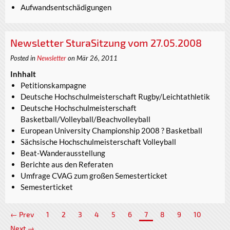
Aufwandsentschädigungen
Newsletter SturaSitzung vom 27.05.2008
Posted in
Newsletter
on Mär 26, 2011
Inhhalt
Petitionskampagne
Deutsche Hochschulmeisterschaft Rugby/Leichtathletik
Deutsche Hochschulmeisterschaft
Basketball/Volleyball/Beachvolleyball
European University Championship 2008 ? Basketball
Sächsische Hochschulmeisterschaft Volleyball
Beat-Wanderausstellung
Berichte aus den Referaten
Umfrage CVAG zum großen Semesterticket
Semesterticket
← Prev
1
2
3
4
5
6
7
8
9
10
Next →