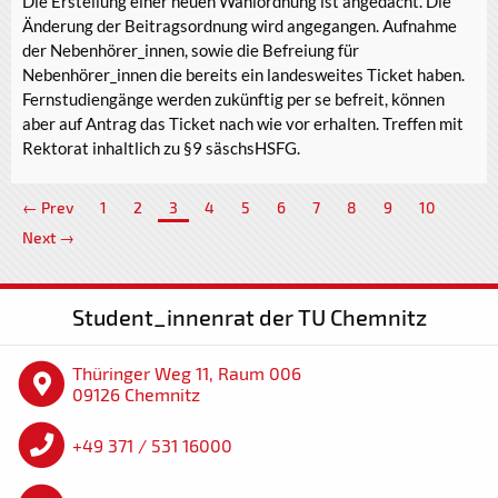
Die Erstellung einer neuen Wahlordnung ist angedacht. Die
Änderung der Beitragsordnung wird angegangen. Aufnahme
der Nebenhörer_innen, sowie die Befreiung für
Nebenhörer_innen die bereits ein landesweites Ticket haben.
Fernstudiengänge werden zukünftig per se befreit, können
aber auf Antrag das Ticket nach wie vor erhalten. Treffen mit
Rektorat inhaltlich zu §9 säschsHSFG.
← Prev
1
2
3
4
5
6
7
8
9
10
Next →
Student_innenrat der TU Chemnitz
Thüringer Weg 11, Raum 006
09126 Chemnitz
+49 371 / 531 16000