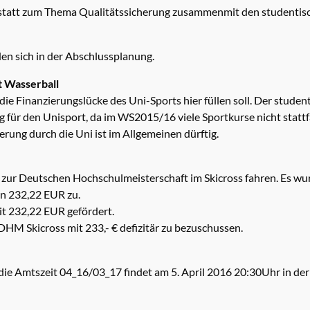
 statt zum Thema Qualitätssicherung zusammenmit den studentis
n sich in der Abschlussplanung.
t Wasserball
 die Finanzierungslücke des Uni-Sports hier füllen soll. Der stude
tig für den Unisport, da im WS2015/16 viele Sportkurse nicht stat
rung durch die Uni ist im Allgemeinen dürftig.
h zur Deutschen Hochschulmeisterschaft im Skicross fahren. Es w
en 232,22 EUR zu.
t 232,22 EUR gefördert.
DHM Skicross mit 233,- € defizitär zu bezuschussen.
 die Amtszeit 04_16/03_17 findet am 5. April 2016 20:30Uhr in der