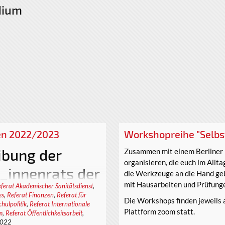
dium
en 2022/2023
Workshopreihe "Selbs
ibung der
Zusammen mit einem Berliner 
organisieren, die euch im Allta
_innenrats der
die Werkzeuge an die Hand ge
mit Hausarbeiten und Prüfung
ferat Akademischer Sanitätsdienst
,
tät Chemnitz
es
,
Referat Finanzen
,
Referat für
Die Workshops finden jeweils 
hulpolitik
,
Referat Internationale
Plattform zoom statt.
für die reguläre Amtszeit ab
m
,
Referat Öffentlichkeitsarbeit
,
2022
t folgende Referate: