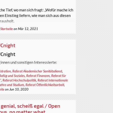
che Tief, wo man sich fragt: „Wofür mache ich
en Einstieg liefern, wie man sich aus diesen
rausholt.
,
Startseite
on Mär 12, 2021
Cnight
Cnight
_innen und sonstigen Interessierte:
ag, den 16.06.2020 von 20:00 - 22:00 Uhr
stration
,
Referat Akademischer Sanitätsdienst
,
Bafög und Soziales
,
Referat Finanzen
,
Referat für
r Spaß und auch mit ein wenig Spiel
"
,
Referat Hochschulpolitik
,
Referat Internationale
tige Bingo Runde und ein Quiz mit vielen
Lehre und Studium
,
Referat Öffentlichkeitsarbeit
,
e Uni. Darüber hinaus habt ihr natürlich
eite
on Jun 10, 2020
an die Mitarbeiter_innen und Referent_innen
len - wenn ihr möchtet natürlich auch in
werden wir sehr häufig zugespielte Fragen
, genial, scheiß egal / Open
nious, no matter what