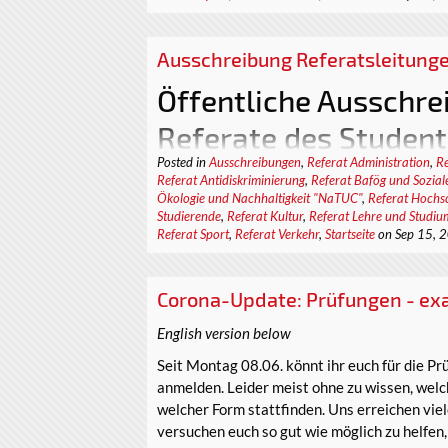
Referat Administration
Referat Antidiskriminierung
Ausschreibung Referatsleitung
Referat Akademischer Sanitätsdienst
Referat Bafög und Soziales
Öffentliche Ausschre
Referat Finanzen
Referate des Student
Referat Internationale Studierende
Referat Kultur
Posted in
Ausschreibungen
,
Referat Administration
,
Re
Technischen Universi
Referat Lehre und Studium
Referat Antidiskriminierung
,
Referat Bafög und Sozial
Referat Ökologie und Nachhaltigkeit (N
Ökologie und Nachhaltigkeit "NaTUC"
,
Referat Hochsc
Der StuRa sucht nach neuen Referent_innen 
Referat Öffentlichkeitsarbeit
Studierende
,
Referat Kultur
,
Referat Lehre und Studiu
Referat Sport
,
Referat Verkehr
,
Startseite
on Sep 15, 
01.10.2020 bis 30.09.2021. Das betrifft fol
Referat Sport
Referat Administration
Referat Verkehr
Referat Antidiskriminierung
Referat Hochschulpolitik
Corona-Update: Prüfungen - e
Referat Akademischer Sanitätsdienst
Wenn du ein Themengebiet beson...
Referat Bafög und Soziales
English version below
Referat Finanzen
Seit Montag 08.06. könnt ihr euch für die 
Referat Internationale Studierende
anmelden. Leider meist ohne zu wissen, wel
Referat Kultur
welcher Form stattfinden. Uns erreichen vie
Referat Lehre und Studium
versuchen euch so gut wie möglich zu helfen,
Referat Ökologie und Nachhaltigkeit (N