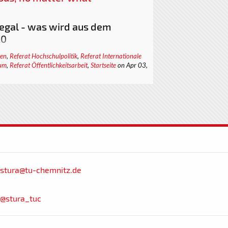
ß egal - was wird aus dem
20
r_innen, Mitarbeiter_innen der TU Chemnitz,
gen
,
Referat Hochschulpolitik
,
Referat Internationale
ium
,
Referat Öffentlichkeitsarbeit
,
Startseite
on Apr 03,
lieder des Rektorates,
oche des vollständigen Stand-By
genannt) der TU Chemnitz dem Ende. Die
le eine nie dagewesene Herausforderung,
n, als Gemeinschaft aber auch auf allen
mmenarbeit. Wie auch ein Großteil der
i, arbeiten wir von zu Hause...
stura@tu-chemnitz.de
@stura_tuc