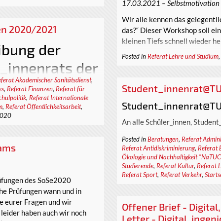
17.03.2021 – Selbstmotivation
Wir alle kennen das gelegentli
en 2020/2021
das?“ Dieser Workshop soll ein
kleinen Tiefs schnell wieder he
ibung der
Posted in
Referat Lehre und Studium
24.03...
_innenrats der
ferat Akademischer Sanitätsdienst
,
tät Chemnitz
Student_innenrat@TU
es
,
Referat Finanzen
,
Referat für
ATUC)
hulpolitik
,
Referat Internationale
Student_innenrat@TU
für die reguläre Amtszeit vom
m
,
Referat Öffentlichkeitsarbeit
,
2020
gende Referate:
An alle Schüler_innen, Student
Gerne könnt ihr uns am Dienst
Posted in
Beratungen
,
Referat Admini
xams
Referat Antidiskriminierung
,
Referat 
bei einer lockeren Runde volle
Ökologie und Nachhaltigkeit "NaTUC
besuchen. Wir machen eine lus
Studierende
,
Referat Kultur
,
Referat 
Fragen rund um Chemnitz und di
Referat Sport
,
Referat Verkehr
,
Starts
Prüfungen des SoSe2020
auch die Möglichkeit, Fragen 
che Prüfungen wann und in
des Student_innenrates zu stel
le eurer Fragen und wir
Einzelgesprächen! Zusätzlich 
Offener Brief - Digital
 leider haben auch wir noch
(vor allem zu de...
ATUC)
Letter - Digital, inge