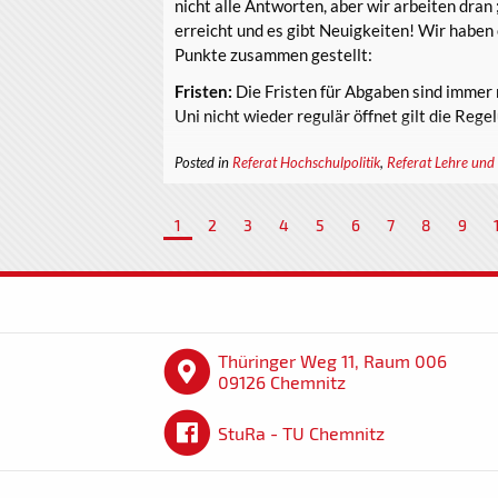
nicht alle Antworten, aber wir arbeiten dran 
Referat Öffentlichkeitsarbeit
erreicht und es gibt Neuigkeiten! Wir haben 
Referat Sport
Punkte zusammen gestellt:
Referat Verkehr
Referat Hochschulpolitik
Fristen:
Die Fristen für Abgaben sind immer 
Uni nicht wieder regulär öffnet gilt die Regelu
Wenn du ein Themengebiet besonder...
Posted in
Referat Hochschulpolitik
,
Referat Lehre und
1
2
3
4
5
6
7
8
9
Thüringer Weg 11, Raum 006
09126 Chemnitz
StuRa - TU Chemnitz