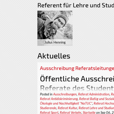
Referent für Lehre und Stu
Julius Henning
Aktuelles
Ausschreibung Referatsleitung
Öffentliche Ausschre
Referate des Student
Posted in
Ausschreibungen
,
Referat Administration
,
Re
Technischen Universi
Referat Antidiskriminierung
,
Referat Bafög und Sozial
Ökologie und Nachhaltigkeit "NaTUC"
,
Referat Hochsc
Der StuRa sucht nach neuen Referent_innen 
Studierende
,
Referat Kultur
,
Referat Lehre und Studiu
Referat Sport
,
Referat Verkehr
,
Startseite
on Sep 06, 
dem 01.10.2022 bis 30.09.2023. Das betriff