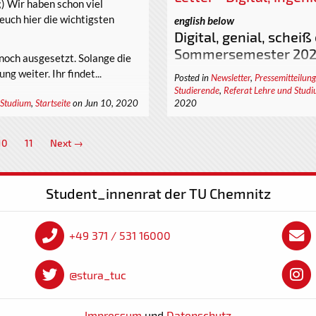
;) Wir haben schon viel
euch hier die wichtigsten
english below
Digital, genial, schei
Sommersemester 20
noch ausgesetzt. Solange die
ng weiter. Ihr findet...
Liebe Student_innen, Professo
Posted in
Newsletter
,
Pressemitteilun
Studierende
,
Referat Lehre und Stud
und im Besonderen: Liebe Mitg
 Studium
,
Startseite
on Jun 10, 2020
2020
heute neigt sich die zweite W
(gelegentlich auch Lockdown 
10
11
Next →
letzten Tage waren für uns al
persönlich für jede_n Einzelne_
Ebenen der universitären Zusa
Student_innenrat der TU Chemnitz
2.300 Mitarbeiter_innen der Un
+49 371 / 531 16000
@stura_tuc
Impressum
und
Datenschutz