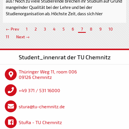
aus? Noch zu viele Studierende brechen ihr Studium auf Grund
mangelnder Qualität bei der Lehre und bei der
Studienorganisation ab. Höchste Zeit, dass sich hier
← Prev
1
2
3
4
5
6
7
8
9
10
11
Next →
Student_innenrat der TU Chemnitz
Thüringer Weg 11, room 006
09126 Chemnitz
+49 371 / 531 16000
stura@tu-chemnitz.de
StuRa - TU Chemnitz