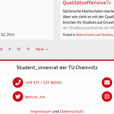
Qualitätsoffensive?«
Sächsische Hochschulen machen
Aber wie sieht es mit der Qual
brechen ihr Studium auf Grund
der Studienorganisation ab. Höc
 02, 2011
Posted in
Referat Lehre und Studium
8
9
10
11
Next →
Student_innenrat der TU Chemnitz
+49 371 / 531 16000
@stura_tuc
Impressum
und
Datenschutz