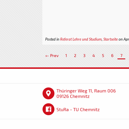
Posted in
Referat Lehre und Studium
,
Startseite
on Apr
← Prev
1
2
3
4
5
6
7
Thüringer Weg 11, Raum 006
09126 Chemnitz
StuRa - TU Chemnitz