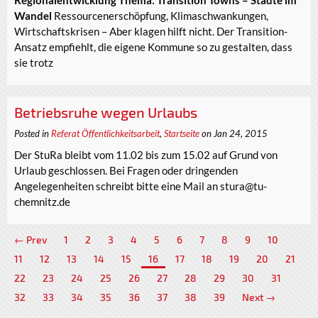
Regionalentwicklung Thema: Transition Towns – Städte im
Wandel
Ressourcenerschöpfung, Klimaschwankungen,
Wirtschaftskrisen – Aber klagen hilft nicht. Der Transition-
Ansatz empfiehlt, die eigene Kommune so zu gestalten, dass
sie trotz
Betriebsruhe wegen Urlaubs
Posted in
Referat Öffentlichkeitsarbeit
,
Startseite
on Jan 24, 2015
Der StuRa bleibt vom 11.02 bis zum 15.02 auf Grund von
Urlaub geschlossen. Bei Fragen oder dringenden
Angelegenheiten schreibt bitte eine Mail an stura@tu-
chemnitz.de
← Prev
1
2
3
4
5
6
7
8
9
10
11
12
13
14
15
16
17
18
19
20
21
22
23
24
25
26
27
28
29
30
31
32
33
34
35
36
37
38
39
Next →