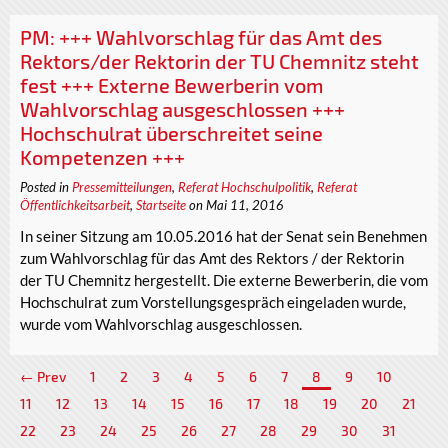
PM: +++ Wahlvorschlag für das Amt des
Rektors/der Rektorin der TU Chemnitz steht
fest +++ Externe Bewerberin vom
Wahlvorschlag ausgeschlossen +++
Hochschulrat überschreitet seine
Kompetenzen +++
Posted in
Pressemitteilungen
,
Referat Hochschulpolitik
,
Referat
Öffentlichkeitsarbeit
,
Startseite
on Mai 11, 2016
In seiner Sitzung am 10.05.2016 hat der Senat sein Benehmen
zum Wahlvorschlag für das Amt des Rektors / der Rektorin
der TU Chemnitz hergestellt. Die externe Bewerberin, die vom
Hochschulrat zum Vorstellungsgespräch eingeladen wurde,
wurde vom Wahlvorschlag ausgeschlossen.
← Prev
1
2
3
4
5
6
7
8
9
10
11
12
13
14
15
16
17
18
19
20
21
22
23
24
25
26
27
28
29
30
31