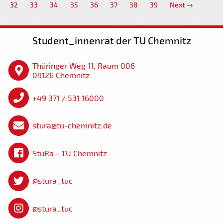
32
33
34
35
36
37
38
39
Next →
Student_innenrat der TU Chemnitz
Thüringer Weg 11, Raum 006
09126 Chemnitz
+49 371 / 531 16000
stura@tu-chemnitz.de
StuRa - TU Chemnitz
@stura_tuc
@stura_tuc