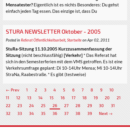
Mensatester?
Eigentlich ist es nichts Besonderes: Du gehst
einfach jeden Tag essen. Das einzige ist, dass Du
STURA NEWSLETTER Oktober - 2005
Posted in
Referat Öffentlichkeitsarbeit
,
Startseite
on Apr 02, 2011
StuRa-Sitzung 11.10.2005 Kurzzusammenfassung der
Sitzung
(nicht beschlussfähig)
[Verkehr]
* Das Referat hat
sich in den Semesterferien mit dem VMS getroffen. Es ist eine
Verkehrsumfrage geplant: Di 10-14Uhr Mensa; Mi 10-14Uhr
StraNa, Raabestraße. * Es gibt (testweise)
← Prev
1
2
3
4
5
6
7
8
9
10
11
12
13
14
15
16
17
18
19
20
21
22
23
24
25
26
27
28
29
30
31
32
33
34
35
36
37
38
39
Next →