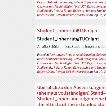
Technischen Universi
Referat Antidiskriminierung
,
Referat Bafög und Sozial
Ökologie und Nachhaltigkeit "NaTUC"
,
Referat Hochsc
Der StuRa sucht nach neuen Referent_innen 
Studierende
,
Referat Kultur
,
Referat Lehre und Studiu
Referat Sport
,
Referat Verkehr
,
Startseite
on Sep 06, 
dem 01.10.2022 bis 30.09.2023. Das betriff
Referat Administration
Referat Antidiskriminierung
Student_innenrat@TUCnight
Referat Akademischer Sanitätsdienst
Referat Bafög und Soziales
Student_innenrat@TUCnight
Referat Finanzen
An alle Schüler_innen, Student_innen und son
Referat Internationale Studierende
Referat Kultur
Gerne könnt ihr uns am Dienstag, den 16.06
Posted in
Beratungen
,
Referat Administration
,
Referat
Referat Lehre und Studium
Referat Antidiskriminierung
,
Referat Bafög und Sozial
bei einer lockeren Runde voller Spaß und auc
Referat Ökologie und Nachhaltigkeit (N
Ökologie und Nachhaltigkeit "NaTUC"
,
Referat Hochsc
besuchen. Wir machen eine lustige Bingo Run
Referat Öffentlichkeitsarbeit
Studierende
,
Referat Kultur
,
Referat Lehre und Studiu
Fragen rund um Chemnitz und die Uni. Darübe
Referat Sport
,
Referat Verkehr
,
Startseite
on Jun 10, 
Referat Sport
auch die Möglichkeit, Fragen an die Mitarbe
Referat Verkehr
des Student_innenrates zu stellen - wenn ihr
Referat Hochschulpolitik
Einzelgesprächen! Zusätzlich werden wir seh
Überblick zu den Auswirkungen 
(vor allem zu de...
Wenn du ein Themengebiet beson...
(ehemals vollständigen) Stand-
Student_innen und allgemeine I
the effects of the extended st