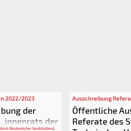
en 2022/2023
Ausschreibung Refera
ibung der
Öffentliche Au
_innenrats der
Referate des S
ferat Akademischer Sanitätsdienst
,