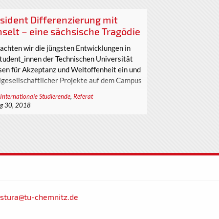
oche des vollständigen Stand-By
genannt) der TU Chemnitz dem Ende. Die
sident Differenzierung mit
le eine nie dagewesene Herausforderung,
selt – eine sächsische Tragödie
n, als Gemeinschaft aber auch auf allen
mmenarbeit. Wie auch ein Großteil der
achten wir die jüngsten Entwicklungen in
i, arbeiten wir von zu Hause...
Student_innen der Technischen Universität
sen für Akzeptanz und Weltoffenheit ein und
ilgesellschaftlicher Projekte auf dem Campus
 Internationale Studierende
,
Referat
g 30, 2018
stura@tu-chemnitz.de