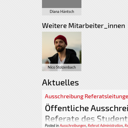
Diana Häntsch
Weitere Mitarbeiter_innen
Nico Stolzenbach
Aktuelles
Ausschreibung Referatsleitung
Öffentliche Ausschre
Referate des Student
Posted in
Ausschreibungen
,
Referat Administration
,
Re