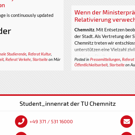
heute neigt sich die zweite W
on
(gelegentlich auch Lockdown 
Wenn der Ministerprä
letzten Tage waren für uns al
page is continuously updated
Relativierung verwech
persönlich für jede_n Einzelne_
Ebenen der universitären Zusa
der
Chemnitz
. Mit Entsetzen beob
2.300 Mitarbeiter_innen der Un
der Stadt. Als Vertretung der 
Chemnitz treten wir entschlos
unterstützen eine Vielzahl ziv
itet. Für aktuelle Infos,
nale Studierende
,
Referat Kultur
,
und in der Stadt.
eit
,
Referat Verkehr
,
Startseite
on Mär
Posted in
Pressemitteilungen
,
Referat
Öffentlichkeitsarbeit
,
Startseite
on Au
. For current information, please
ation
Student_innenrat der TU Chemnitz
+49 371 / 531 16000