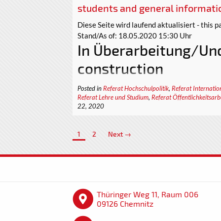
students and general informati
Diese Seite wird laufend aktualisiert - this 
Stand/As of: 18.05.2020 15:30 Uhr
In Überarbeitung/Un
construction
Diese Seite wird gerade vollständig überarbe
Posted in
Referat Hochschulpolitik
,
Referat Internatio
Referat Lehre und Studium
,
Referat Öffentlichkeitsarb
besucht bitte unsere Social-Media-Kanäle.
22, 2020
This page is currently being completely revised
visit our social media channels.
1
2
Next →
Bisherige Informationen/Previous Inform
Thüringer Weg 11, Raum 006
09126 Chemnitz