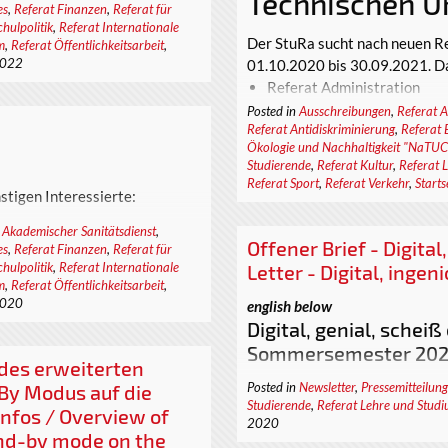
tät Chemnitz
Technischen U
es
,
Referat Finanzen
,
Referat für
hulpolitik
,
Referat Internationale
für die reguläre Amtszeit ab
Der StuRa sucht nach neuen Re
m
,
Referat Öffentlichkeitsarbeit
,
2022
t folgende Referate:
01.10.2020 bis 30.09.2021. Da
Referat Administration
Referat Antidiskriminierun
Posted in
Ausschreibungen
,
Referat A
Referat Antidiskriminierung
,
Referat 
Referat Akademischer Sani
Ökologie und Nachhaltigkeit "NaTUC
Referat Bafög und Soziales
Studierende
,
Referat Kultur
,
Referat 
Referat Finanzen
Referat Sport
,
Referat Verkehr
,
Starts
stigen Interessierte:
Referat Internationale Stu
Referat Kultur
.2020 von 20:00 - 22:00 Uhr
 Akademischer Sanitätsdienst
,
Referat Lehre und Studium
Offener Brief - Digital
es
,
Referat Finanzen
,
Referat für
h mit ein wenig Spiel
ATUC)
Referat Ökologie und Nach
hulpolitik
,
Referat Internationale
Letter - Digital, inge
de und ein Quiz mit vielen
Referat Öffentlichkeitsarbe
m
,
Referat Öffentlichkeitsarbeit
,
r hinaus habt ihr natürlich
2020
english below
Referat Sport
iter_innen und Referent_innen
Digital, genial, schei
Referat Verkehr
 möchtet natürlich auch in
Sommersemester 20
Referat Hochschulpolitik
r häufig zugespielte Fragen
des erweiterten
Wenn du ein Themengebiet bes
Liebe Student_innen, Professo
Posted in
Newsletter
,
Pressemitteilun
By Modus auf die
Studierende
,
Referat Lehre und Stud
nfos / Overview of
und im Besonderen: Liebe Mitg
2020
and-by mode on the