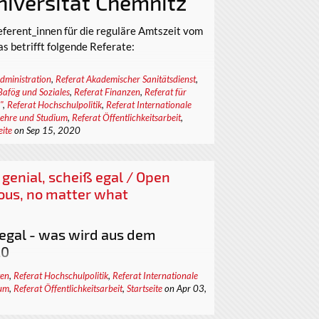
niversität Chemnitz
ferent_innen für die reguläre Amtszeit vom
s betrifft folgende Referate:
g
dministration
,
Referat Akademischer Sanitätsdienst
,
Bafög und Soziales
,
Referat Finanzen
,
Referat für
tätsdienst
"
,
Referat Hochschulpolitik
,
Referat Internationale
Lehre und Studium
,
Referat Öffentlichkeitsarbeit
,
eite
on Sep 15, 2020
dierende
, genial, scheiß egal / Open
haltigkeit (NATUC)
nious, no matter what
it
ß egal - was wird aus dem
20
onder...
r_innen, Mitarbeiter_innen der TU Chemnitz,
gen
,
Referat Hochschulpolitik
,
Referat Internationale
ium
,
Referat Öffentlichkeitsarbeit
,
Startseite
on Apr 03,
lieder des Rektorates,