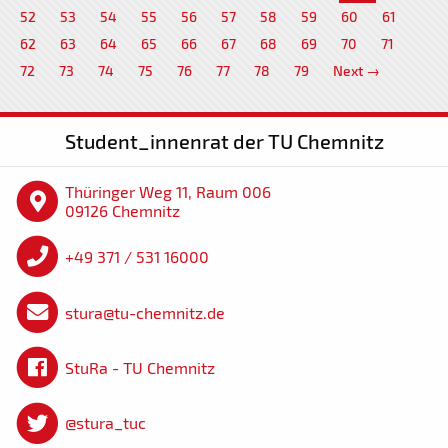
52
53
54
55
56
57
58
59
60
61
62
63
64
65
66
67
68
69
70
71
72
73
74
75
76
77
78
79
Next →
Student_innenrat der TU Chemnitz
Thüringer Weg 11, Raum 006
09126 Chemnitz
+49 371 / 531 16000
stura@tu-chemnitz.de
StuRa - TU Chemnitz
@stura_tuc