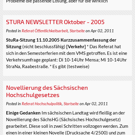
Probleme die passende Lösung, aber für die wirklich
STURA NEWSLETTER Oktober - 2005
Posted in
Referat Öffentlichkeitsarbeit
,
Startseite
on Apr 02, 2011
StuRa-Sitzung 11.10.2005 Kurzzusammenfassung der
Sitzung
(nicht beschlussfähig)
[Verkehr]
* Das Referat hat
sich in den Semesterferien mit dem VMS getroffen. Es ist eine
Verkehrsumfrage geplant: Di 10-14Uhr Mensa; Mi 10-14Uhr
StraNa, Raabestraße. * Es gibt (testweise)
Novellierung des Sächsischen
Hochschulgesetzes
Posted in
Referat Hochschulpolitik
,
Startseite
on Apr 02, 2011
Einige Gedanken
Im sächsischen Landtag wird fleißig an der
Novellierung des SächsHG (Sächsisches Hochschulgesetz)
gearbeitet. Diese soll in zwei Schritten vollzogen werden. Zum
einen in einer kleinen Novelle (Drucksache 4/2500) und zum