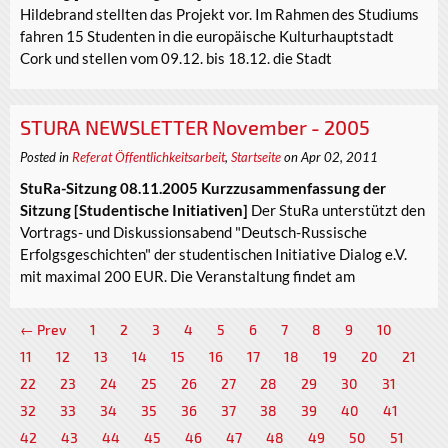
Hildebrand stellten das Projekt vor. Im Rahmen des Studiums
fahren 15 Studenten in die europäische Kulturhauptstadt
Cork und stellen vom 09.12. bis 18.12. die Stadt
STURA NEWSLETTER November - 2005
Posted in
Referat Öffentlichkeitsarbeit
,
Startseite
on Apr 02, 2011
StuRa-Sitzung 08.11.2005 Kurzzusammenfassung der
Sitzung
[Studentische Initiativen]
Der StuRa unterstützt den
Vortrags- und Diskussionsabend "Deutsch-Russische
Erfolgsgeschichten" der studentischen Initiative Dialog e.V.
mit maximal 200 EUR. Die Veranstaltung findet am
← Prev
1
2
3
4
5
6
7
8
9
10
11
12
13
14
15
16
17
18
19
20
21
22
23
24
25
26
27
28
29
30
31
32
33
34
35
36
37
38
39
40
41
42
43
44
45
46
47
48
49
50
51