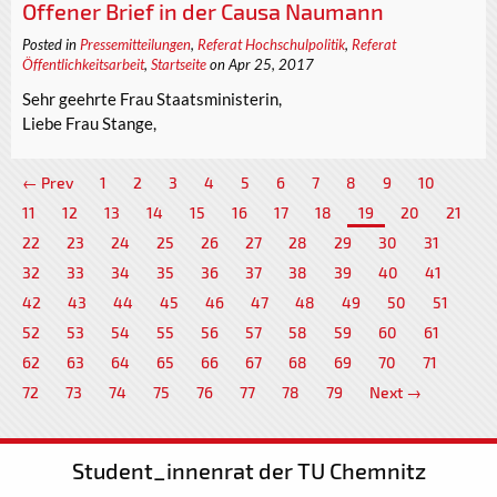
Offener Brief in der Causa Naumann
Posted in
Pressemitteilungen
,
Referat Hochschulpolitik
,
Referat
Öffentlichkeitsarbeit
,
Startseite
on Apr 25, 2017
Sehr geehrte Frau Staatsministerin,
Liebe Frau Stange,
← Prev
1
2
3
4
5
6
7
8
9
10
11
12
13
14
15
16
17
18
19
20
21
22
23
24
25
26
27
28
29
30
31
32
33
34
35
36
37
38
39
40
41
42
43
44
45
46
47
48
49
50
51
52
53
54
55
56
57
58
59
60
61
62
63
64
65
66
67
68
69
70
71
72
73
74
75
76
77
78
79
Next →
Student_innenrat der TU Chemnitz