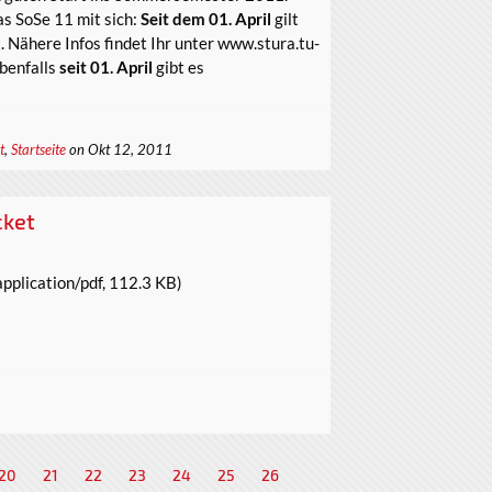
s SoSe 11 mit sich:
Seit dem 01. April
gilt
 Nähere Infos findet Ihr unter www.stura.tu-
benfalls
seit 01. April
gibt es
t
,
Startseite
on Okt 12, 2011
cket
pplication/pdf, 112.3 KB)
20
21
22
23
24
25
26