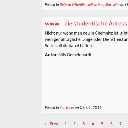
Posted in
Referat Öffentlichkeitsarbeit
,
Startseite
on O
www - die studentische Adress-
Nicht nur wenn man neu in Chemnitz ist, gib
weniger alltägliche Dinge oder Dienstleistun
Seite soll dir dabei helfen.
Autor:
Nils Gemeinhardt
Posted in
Startseite
on Okt 01, 2011
← Prev
1
2
3
4
5
6
7