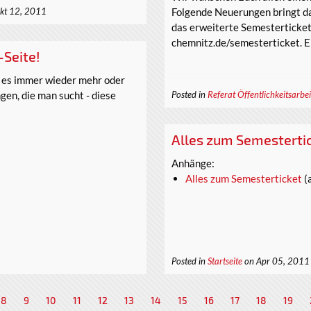
Folgende Neuerungen bringt da
kt 12, 2011
das erweiterte Semesterticket.
chemnitz.de/semesterticket. E
Seite!
t es immer wieder mehr oder
gen, die man sucht - diese
Posted in
Referat Öffentlichkeitsarbei
Alles zum Semesterti
Anhänge:
Alles zum Semesterticket
(a
Posted in
Startseite
on Apr 05, 2011
8
9
10
11
12
13
14
15
16
17
18
19