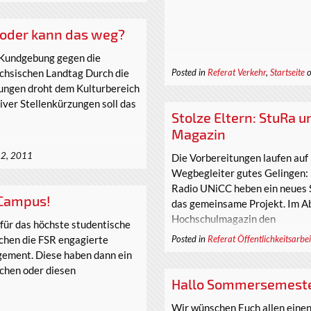
r oder kann das weg?
 Kundgebung gegen die
chsischen Landtag Durch die
Posted in
Referat Verkehr
,
Startseite
o
ungen droht dem Kulturbereich
ver Stellenkürzungen soll das
Stolze Eltern: StuRa 
Magazin
12, 2011
Die Vorbereitungen laufen auf
Wegbegleiter gutes Gelingen:
Radio UNiCC heben ein neues S
 Campus!
das gemeinsame Projekt. Im A
Hochschulmagazin den
 für das höchste studentische
uchen die FSR engagierte
Posted in
Referat Öffentlichkeitsarbei
ement. Diese haben dann ein
schen oder diesen
Hallo Sommersemeste
Wir wünschen Euch allen eine