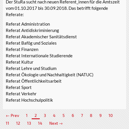
Der StuRa sucht nach neuen Referent_innen für die Amtszeit
vom 01.10.2017 bis 30.09.2018. Das betrifft folgende
Referate:
Referat Administration
Referat Antidiskriminierung
Referat Akademischer Sanitätsdienst
Referat Bafög und Soziales
Referat Finanzen
Referat Internationale Studierende
Referat Kultur
Referat Lehre und Studium
Referat Ökologie und Nachhaltigkeit (NATUC)
Referat Öffentlichkeitsarbeit
Referat Sport
Referat Verkehr
Referat Hochschulpolitik
← Prev
1
2
3
4
5
6
7
8
9
10
11
12
13
14
Next →