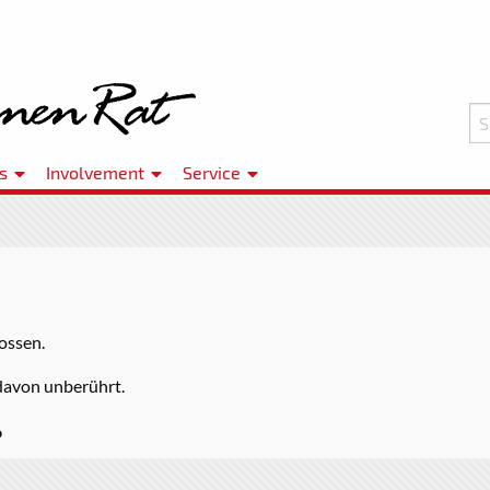
s
Involvement
Service
ossen.
 davon unberührt.
6