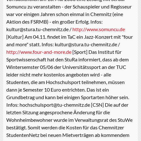
Somuncu zu veranstalten - der Schauspieler und Regisseur
war vor einigen Jahren schon einmal in Chemnitz (eine
Aktion des FSRMB) - ein großer Erfolg. Infos:
kultur@stura.tu-chemnitz.de /
http://www.somuncu.de
[Kultur] Am 04.11. findet im TaC ein Jazz-Konzert mit "four
and more" statt. Infos: kultur@stura.tu-chemnitz.de /
http://www.four-and-more.de
[Sport] Das Institut für
Sportwissenschaft hat den StuRa informiert, dass ab dem
Wintersemster 05/06 der Universitätssport an der TUC
leider nicht mehr kostenlos angeboten wird - alle
Studenten, die am Hochschulsport teilnehmen, müssen
dann je Semester 10 Euro entrichten. Das ist ein
Grundbetrag und kann bei einigen Sportarten höher sein.
Infos: hochschulsport@tu-chemnitz.de [CSN] Die auf der
letzten Sitzung angesprochene Änderung für die
Wohnheimbewohner wurde im Verwaltungsrat des StuWe
bestätigt. Somit werden die Kosten für das Chemnitzer
StudentenNetz bei neuen Mietverträgen ab kommendem