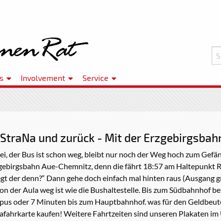
s
Involvement
Service
StraNa und zurück - Mit der Erzgebirgsbahn
bei, der Bus ist schon weg, bleibt nur noch der Weg hoch zum Gefän
 Erzgebirgsbahn Aue-Chemnitz, denn die fährt 18:57 am Haltepunk
iegt der denn?“ Dann gehe doch einfach mal hinten raus (Ausgang g
on der Aula weg ist wie die Bushaltestelle. Bis zum Südbahnhof be
s oder 7 Minuten bis zum Hauptbahnhof. was für den Geldbeutel 
trafahrkarte kaufen! Weitere Fahrtzeiten sind unseren Plakaten im