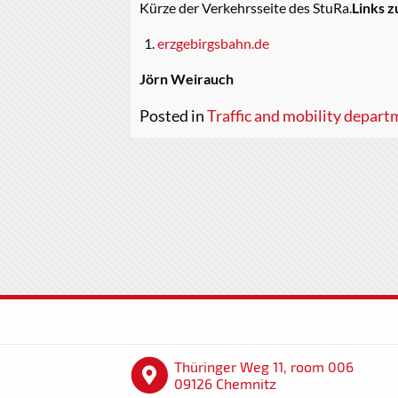
Kürze der Verkehrsseite des StuRa.
Links 
erzgebirgsbahn.de
Jörn Weirauch
Posted in
Traffic and mobility depar
Thüringer Weg 11, room 006
09126 Chemnitz