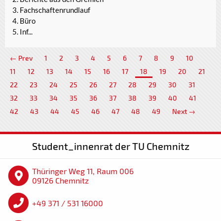
Fachschaftenrundlauf
Büro
Inf...
← Prev
1
2
3
4
5
6
7
8
9
10
11
12
13
14
15
16
17
18
19
20
21
22
23
24
25
26
27
28
29
30
31
32
33
34
35
36
37
38
39
40
41
42
43
44
45
46
47
48
49
Next →
Student_innenrat der TU Chemnitz
Thüringer Weg 11, Raum 006
09126 Chemnitz
+49 371 / 531 16000