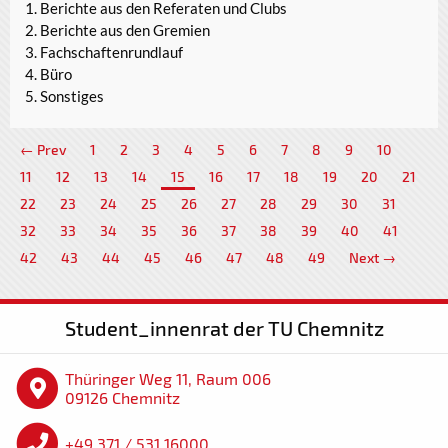
Berichte aus den Referaten und Clubs
Berichte aus den Gremien
Fachschaftenrundlauf
Büro
Sonstiges
← Prev
1
2
3
4
5
6
7
8
9
10
11
12
13
14
15
16
17
18
19
20
21
22
23
24
25
26
27
28
29
30
31
32
33
34
35
36
37
38
39
40
41
42
43
44
45
46
47
48
49
Next →
Student_innenrat der TU Chemnitz
Thüringer Weg 11, Raum 006
09126 Chemnitz
+49 371 / 531 16000