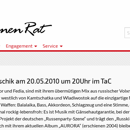
Engagement
Service
tschik am 20.05.2010 um 20Uhr im TaC
ktor und Fedia, sind mit ihrem übermütigen Mix aus russischer Volx
t westlich von Kamtschatka und Wladiwostok auf die einzigartige
affen: Balalaika, Bass, Akkordeon, Schlagzeug und eine Stimme, d
l rockig-lebensfroh: Es ist Musik mit Gänsehautgarantie, bei der k
 Projekt der deutschen „Russenparty-Szene“ und trägt den „Russk
ch mit ihrem aktuellen Album „AURORA“ (erschienen 2004) bleiben