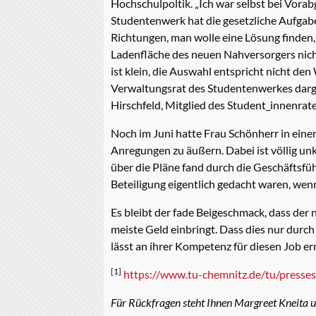
Hochschulpoltik. „Ich war selbst bei Vora
Studentenwerk hat die gesetzliche Aufgabe
Richtungen, man wolle eine Lösung finden, 
Ladenfläche des neuen Nahversorgers nicht
ist klein, die Auswahl entspricht nicht d
Verwaltungsrat des Studentenwerkes dargel
Hirschfeld, Mitglied des Student_innenrate
Noch im Juni hatte Frau Schönherr in einem
Anregungen zu äußern. Dabei ist völlig u
über die Pläne fand durch die Geschäftsfüh
Beteiligung eigentlich gedacht waren, wen
Es bleibt der fade Beigeschmack, dass de
meiste Geld einbringt. Dass dies nur durc
lässt an ihrer Kompetenz für diesen Job er
[1]
https://www.tu-chemnitz.de/tu/presses
Für Rückfragen steht Ihnen Margreet Kneita