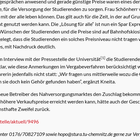
bgesprächen anwesend und gerade günstige Preise waren eines der 
, für die Versorgung der Studierenden zu sorgen. Frau Schönherr v
mit der alle leben können. Das gilt auch für die Zeit, in der au
 genutzt werden kann. Die „Lösung für alle“ ist nun ein Spar Expr
en Wünschen der Studierenden und die Preise sind auf Bahnhofskios
egt, dass die Studierenden ein solches Preisniveau nicht tragen
s, mit Nachdruck deutlich.
[1]
 Interview mit der Pressestelle der Universität
die Studierende
nklar, wie diese Anmerkungen im Vergabeverfahren berücksichtig
rerin jedenfalls nicht statt: „Wir fragen uns mittlerweile wozu d
n sie doch kein Gehör gefunden haben“, ergänzt Kneita.
r neue Betreiber des Nahversorgungsmarktes den Zuschlag bekom
h höhere Verkaufspreise erreicht werden kann, hätte auch der Ge
nsthafte Zweifel zurück.
telle/aktuell/9496
 unter 0176/70827109 sowie hopo@stura.tu-chemnitz.de gerne zur Ver