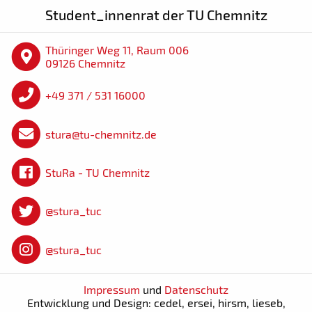
Student_innenrat der TU Chemnitz
Thüringer Weg 11, Raum 006
09126 Chemnitz
+49 371 / 531 16000
stura@tu-chemnitz.de
StuRa - TU Chemnitz
@stura_tuc
@stura_tuc
Impressum
und
Datenschutz
Entwicklung und Design: cedel, ersei, hirsm, lieseb,