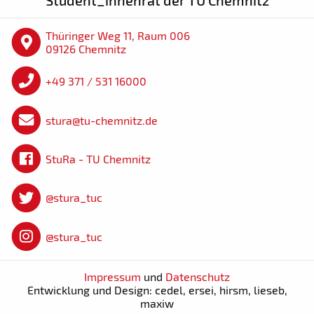
Student_innenrat der TU Chemnitz
Thüringer Weg 11, Raum 006
09126 Chemnitz
+49 371 / 531 16000
stura@tu-chemnitz.de
StuRa - TU Chemnitz
@stura_tuc
@stura_tuc
Impressum
und
Datenschutz
Entwicklung und Design: cedel, ersei, hirsm, lieseb,
maxiw