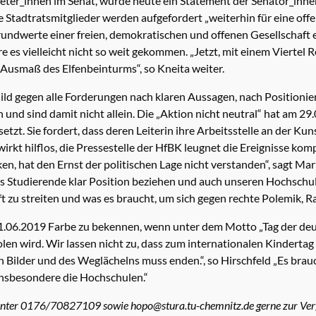
eter_innen im Senat, wurde heute ein Statement der Senator_innen
 Stadtratsmitglieder werden aufgefordert „weiterhin für eine off
Grundwerte einer freien, demokratischen und offenen Gesellschaft
 es vielleicht nicht so weit gekommen. „Jetzt, mit einem Viertel R
s Ausmaß des Elfenbeinturms“, so Kneita weiter.
ild gegen alle Forderungen nach klaren Aussagen, nach Positioni
 und sind damit nicht allein. Die „Aktion nicht neutral“ hat am 2
tzt. Sie fordert, dass deren Leiterin ihre Arbeitsstelle an der Ku
irkt hilflos, die Pressestelle der HfBK leugnet die Ereignisse kom
en, hat den Ernst der politischen Lage nicht verstanden“, sagt Mar
als Studierende klar Position beziehen und auch unseren Hochschull
aft zu streiten und was es braucht, um sich gegen rechte Polemik, 
 01.06.2019 Farbe zu bekennen, wenn unter dem Motto „Tag der de
olen wird. Wir lassen nicht zu, dass zum internationalen Kinderta
n Bilder und des Weglächelns muss enden.“, so Hirschfeld „Es brau
nsbesondere die Hochschulen.“
 unter 0176/70827109 sowie hopo@stura.tu-chemnitz.de gerne zur Ver