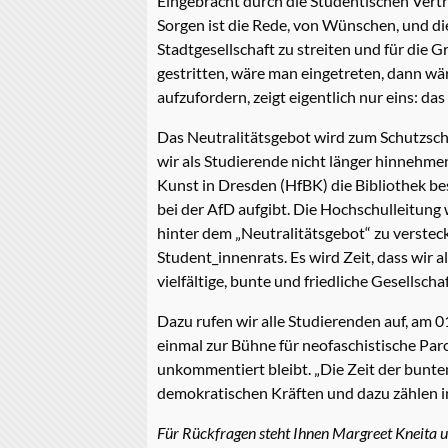
Eingebracht durch die Studentischen Vertr
Sorgen ist die Rede, von Wünschen, und die
Stadtgesellschaft zu streiten und für die 
gestritten, wäre man eingetreten, dann wäre
aufzufordern, zeigt eigentlich nur eins: da
Das Neutralitätsgebot wird zum Schutzsch
wir als Studierende nicht länger hinnehmen
Kunst in Dresden (HfBK) die Bibliothek bese
bei der AfD aufgibt. Die Hochschulleitung w
hinter dem „Neutralitätsgebot“ zu versteck
Student_innenrats. Es wird Zeit, dass wir 
vielfältige, bunte und friedliche Gesellsch
Dazu rufen wir alle Studierenden auf, am
einmal zur Bühne für neofaschistische Par
unkommentiert bleibt. „Die Zeit der bunte
demokratischen Kräften und dazu zählen i
Für Rückfragen steht Ihnen Margreet Kneita