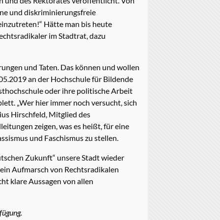
 und des Rektorates veröffentlicht. Von
ene und diskriminierungsfreie
 einzutreten!“ Hätte man bis heute
echtsradikaler im Stadtrat, dazu
erungen und Taten. Das können und wollen
9.05.2019 an der Hochschule für Bildende
nsthochschule oder ihre politische Arbeit
plett. „Wer hier immer noch versucht, sich
ius Hirschfeld, Mitglied des
eitungen zeigen, was es heißt, für eine
Rassismus und Faschismus zu stellen.
utschen Zukunft“ unsere Stadt wieder
g ein Aufmarsch von Rechtsradikalen
cht klare Aussagen von allen
fügung.