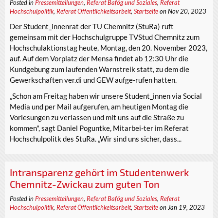
Posted in
Pressemitteilungen
,
Referat Bafög und Soziales
,
Referat
Hochschulpolitik
,
Referat Öffentlichkeitsarbeit
,
Startseite
on Nov 20, 2023
Der Student_innenrat der TU Chemnitz (StuRa) ruft
gemeinsam mit der Hochschulgruppe TVStud Chemnitz zum
Hochschulaktionstag heute, Montag, den 20. November 2023,
auf. Auf dem Vorplatz der Mensa findet ab 12:30 Uhr die
Kundgebung zum laufenden Warnstreik statt, zu dem die
Gewerkschaften ver.di und GEW aufge-rufen hatten.
„Schon am Freitag haben wir unsere Student_innen via Social
Media und per Mail aufgerufen, am heutigen Montag die
Vorlesungen zu verlassen und mit uns auf die Straße zu
kommen", sagt Daniel Poguntke, Mitarbei-ter im Referat
Hochschulpolitk des StuRa. „Wir sind uns sicher, dass...
Intransparenz gehört im Studentenwerk
Chemnitz-Zwickau zum guten Ton
Posted in
Pressemitteilungen
,
Referat Bafög und Soziales
,
Referat
Hochschulpolitik
,
Referat Öffentlichkeitsarbeit
,
Startseite
on Jan 19, 2023