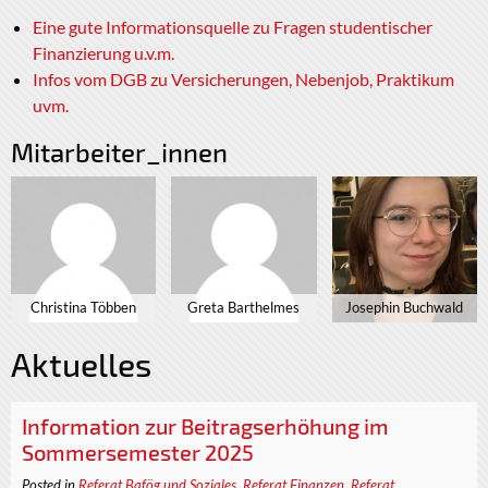
Eine gute Informationsquelle zu Fragen studentischer
Finanzierung u.v.m.
Infos vom DGB zu Versicherungen, Nebenjob, Praktikum
uvm.
Mitarbeiter_innen
Christina Többen
Greta Barthelmes
Josephin Buchwald
Aktuelles
Information zur Beitragserhöhung im
Sommersemester 2025
Posted in
Referat Bafög und Soziales
,
Referat Finanzen
,
Referat