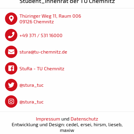
Student_innenrat der TU Chemnitz
Thüringer Weg 11, Raum 006
09126 Chemnitz
+49 371 / 531 16000
stura@tu-chemnitz.de
StuRa - TU Chemnitz
@stura_tuc
@stura_tuc
Impressum
und
Datenschutz
Entwicklung und Design: cedel, ersei, hirsm, lieseb,
maxiw