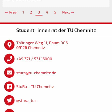
← Prev
1
2
3
4
5
Next →
Student_innenrat der TU Chemnitz
Thüringer Weg 11, Raum 006
09126 Chemnitz
+49 371 / 531 16000
stura@tu-chemnitz.de
StuRa - TU Chemnitz
@stura_tuc